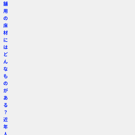
舗
用
の
床
材
に
は
ど
ん
な
も
の
が
あ
る
？
近
年
人