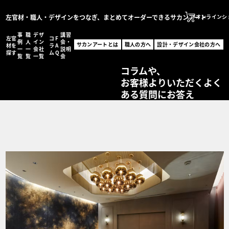
左官材・職人・デザインをつなぎ、まとめてオーダーできるサカンアート
オンラインシ
事
職
デザ
講習
左官
コ
F
サカンアートとは
例
人
イン
会・
サカンアートとは
職人の方へ
設計・デザイン会社の方へ
材を
ラ
A
一
一
会社
説明
職人の方へ
探す
ム
Q
覧
覧
一覧
会
サカンアートが編集する
設計・デザイン会社の
コラムや、
お客様よりいただくよく
オンラインショッ
ある質問にお答え
MENU
左官材を探す
事例一覧
職人一覧
設計・デザイン会社一
コラム
FAQ
講習会・説明会
お問い合わせ
事例登録フォーム