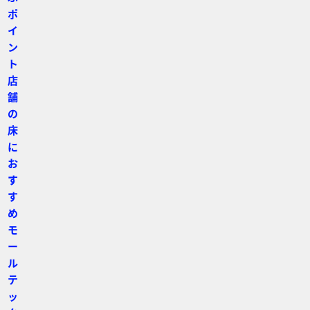
ポ
イ
ン
ト
店
舗
の
床
に
お
す
す
め
モ
ー
ル
テ
ッ