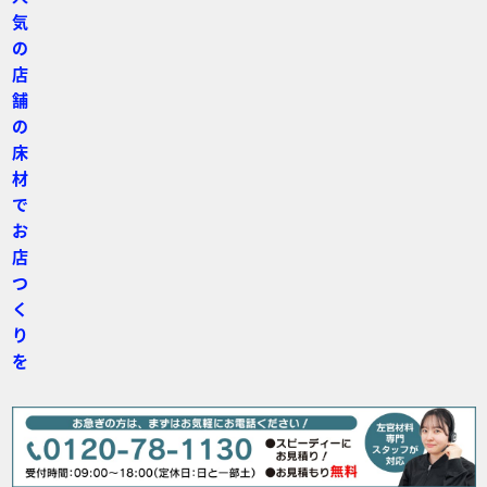
気
の
店
舗
の
床
材
で
お
店
つ
く
り
を