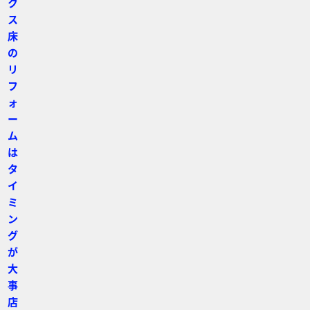
ク
ス
床
の
リ
フ
ォ
ー
ム
は
タ
イ
ミ
ン
グ
が
大
事
店