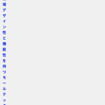
場
デ
ザ
イ
ン
性
と
機
能
性
を
持
つ
モ
ー
ル
テ
ッ