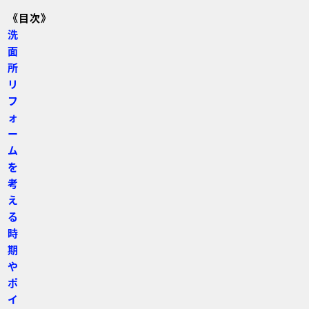
《目次》
洗
面
所
リ
フ
ォ
ー
ム
を
考
え
る
時
期
や
ポ
イ