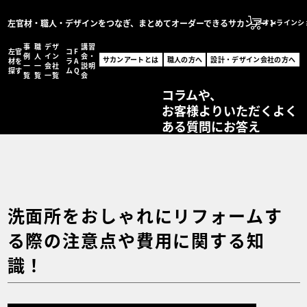
左官材・職人・デザインをつなぎ、まとめてオーダーできるサカンアート
オンラインシ
事
職
デザ
講習
左官
コ
F
サカンアートとは
例
人
イン
会・
サカンアートとは
職人の方へ
設計・デザイン会社の方へ
材を
ラ
A
一
一
会社
説明
職人の方へ
探す
ム
Q
覧
覧
一覧
会
サカンアートが編集する
設計・デザイン会社の
コラムや、
お客様よりいただくよく
オンラインショッ
ある質問にお答え
MENU
左官材を探す
事例一覧
職人一覧
設計・デザイン会社一
コラム
洗面所をおしゃれにリフォームす
FAQ
る際の注意点や費用に関する知
講習会・説明会
お問い合わせ
識！
事例登録フォーム