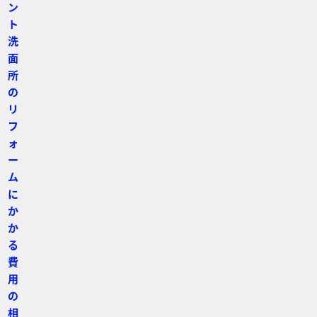
ン
ト
洗
面
所
の
リ
フ
ォ
ー
ム
に
か
か
る
費
用
の
相