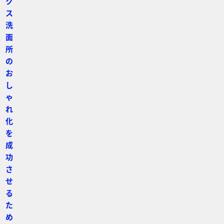
ク
ス
洗
面
所
の
お
し
ゃ
れ
化
を
成
功
さ
せ
る
た
め