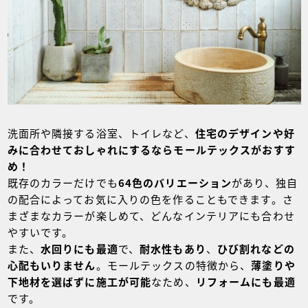
洗面所や隣接する浴室、トイレなど、
住宅のデザインや好
みに合わせておしゃれにするならモールテックスがおすす
め！
既存のカラーだけでも
64色のバリエーション
があり、独自
の配合によってお気に入りの色を作ることもできます。さ
まざまなカラーが楽しめて、どんなインテリアにも合わせ
やすいです。
また、
水回りにも最適
で、
耐水性もあり
、
ひび割れなどの
心配もいりま
せん
。モールテックスの特徴から、
薄塗りや
下地材を選ばずに施工が可能
なため、
リフォームにも最適
です。