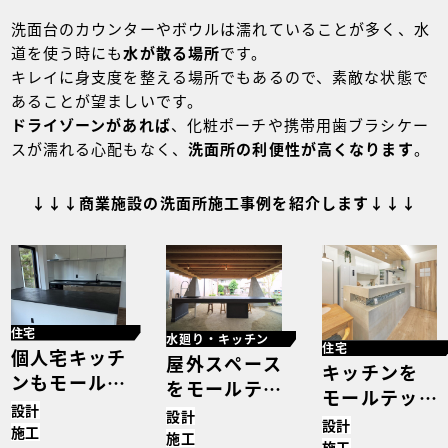
洗面台のカウンターやボウルは濡れていることが多く、水
道を使う時にも
水が散る場所
です。
キレイに身支度を整える場所でもあるので、素敵な状態で
あることが望ましいです。
ドライゾーンがあれば
、化粧ポーチや携帯用歯ブラシケー
スが濡れる心配もなく、
洗面所の利便性が高くなります
。
↓↓↓商業施設の洗面所施工事例を紹介します↓↓↓
住宅
水廻り・キッチン
住宅
個人宅キッチ
屋外スペース
キッチンを
ンもモール
をモールテッ
モールテック
テックスで引
設計
クスでおしゃ
設計
スで素敵
設計
き締め効果を
施工
れに演出！ネ
施工
に！ 株式会
施工