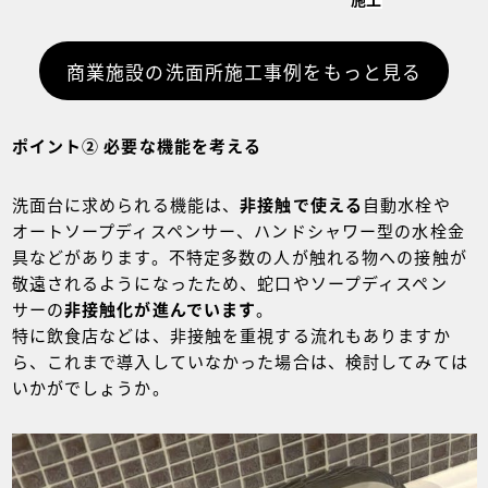
発揮｜北海
クスト名和様
社カワケン様
道 施工事例
｜岐阜県 施
｜神奈川県
｜case165
工事例｜
商業施設の洗面所施工事例をもっと見る
施工事例｜
case162
case161
ポイント② 必要な機能を考える
洗面台に求められる機能は、
非接触で使える
自動水栓や
オートソープディスペンサー、ハンドシャワー型の水栓金
具などがあります。不特定多数の人が触れる物への接触が
敬遠されるようになったため、蛇口やソープディスペン
サーの
非接触化が進んでいます
。
特に飲食店などは、非接触を重視する流れもありますか
ら、これまで導入していなかった場合は、検討してみては
いかがでしょうか。