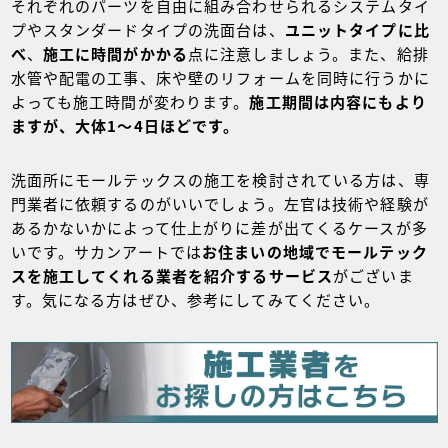
それぞれのパーツを自由に組み合わせられるシステムタイ
プやスタンダードタイプの洗面台は、
ユニットタイプに比
べ
、
施工に時間がかかる
点に注意しましょう。また、給排
水管や配電の工事、床や壁のリフォームを同時に行うかに
よっても施工時間が変わります。
施工期間は内容にもより
ますが、大体1～4日ほどです。
洗面所にモールテックスの施工を検討されている方は、専
門業者に依頼するのがいいでしょう。左官は技術や経験が
あるかないかによって仕上がりに差が出てくるケースが多
いです。サカンアートでは
お住まいの地域でモールテック
スを施工してくれる業者を紹介するサービス
がございま
す。気になる方はぜひ、参考にしてみてください。