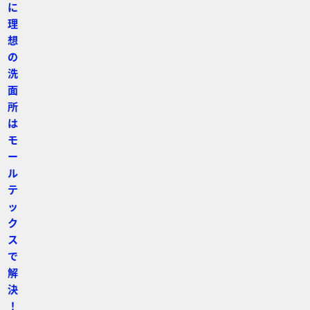
に
理
想
の
洗
面
所
は
モ
ー
ル
テ
ッ
ク
ス
で
解
決
！