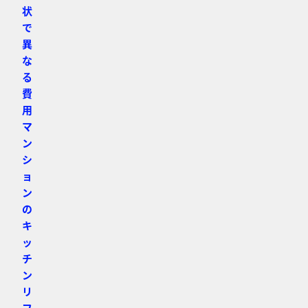
状
で
異
な
る
費
用
マ
ン
シ
ョ
ン
の
キ
ッ
チ
ン
リ
フ