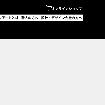
オンラインショップ
ンアートとは
職人の方へ
設計・デザイン会社の方へ
ンアートとは
の方へ
・デザイン会社の方へ
ンラインショップ
を探す
覧
覧
デザイン会社一覧
・説明会
合わせ
録フォーム