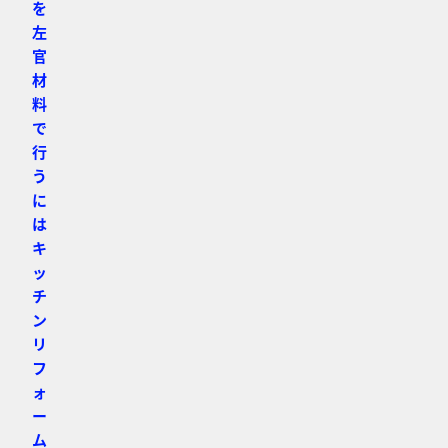
を
左
官
材
料
で
行
う
に
は
キ
ッ
チ
ン
リ
フ
ォ
ー
ム