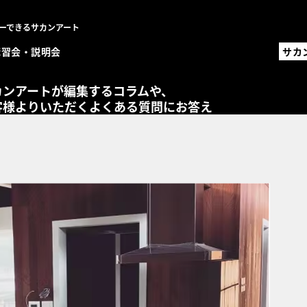
ーできるサカンアート
講習会・説明会
サカ
サカ
職人
カンアートが編集するコラムや、
設計
客様よりいただくよくある質問にお答え
オ
MENU
左官材
事例一
職人一
設計・
コラム
FAQ
講習会
お問い
事例登