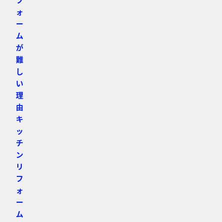
ォ
ー
ム
が
難
し
い
理
由
キ
ッ
チ
ン
リ
フ
ォ
ー
ム