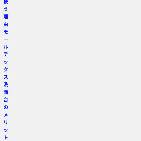
使
う
理
由
モ
ー
ル
テ
ッ
ク
ス
洗
面
台
の
メ
リ
ッ
ト