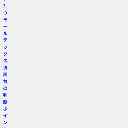
3
つ
モ
ー
ル
テ
ッ
ク
ス
洗
面
台
の
判
断
ポ
イ
ン