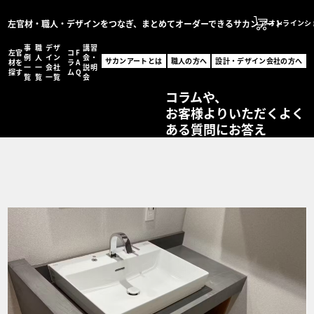
左官材・職人・デザインをつなぎ、まとめてオーダーできるサカンアート
オンラインシ
事
職
デザ
講習
左官
コ
F
サカンアートとは
例
人
イン
会・
サカンアートとは
職人の方へ
設計・デザイン会社の方へ
材を
ラ
A
一
一
会社
説明
職人の方へ
探す
ム
Q
覧
覧
一覧
会
サカンアートが編集する
設計・デザイン会社の
コラムや、
お客様よりいただくよく
オンラインショッ
ある質問にお答え
MENU
左官材を探す
事例一覧
職人一覧
設計・デザイン会社一
コラム
FAQ
講習会・説明会
お問い合わせ
事例登録フォーム