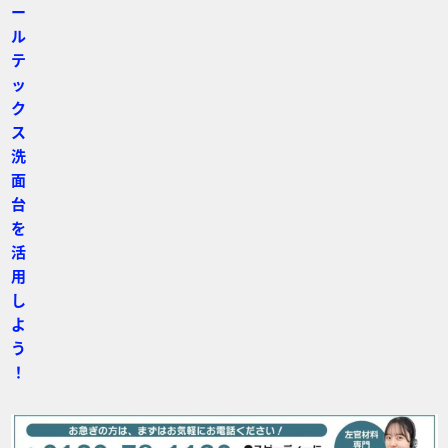
ー
ル
テ
ッ
ク
ス
洗
面
台
を
活
用
し
よ
う
！