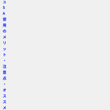
ュ
S
A
使
用
の
メ
リ
ッ
ト
・
注
意
点
・
オ
ス
ス
メ