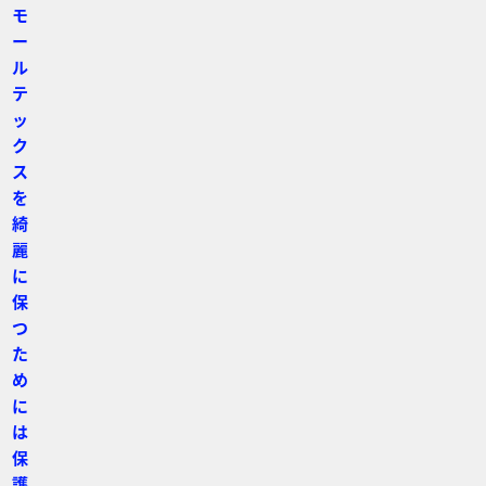
モ
ー
ル
テ
ッ
ク
ス
を
綺
麗
に
保
つ
た
め
に
は
保
護