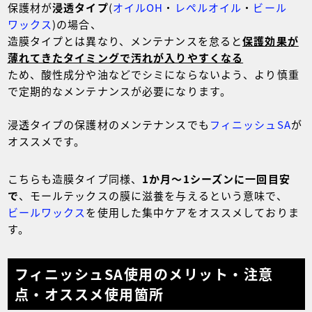
保護材が
浸透タイプ
(
オイルOH
・
レペルオイル
・
ビール
ワックス
)の場合、
造膜タイプとは異なり、メンテナンスを怠ると
保護効果が
薄れてきたタイミングで汚れが入りやすくなる
ため、酸性成分や油などでシミにならないよう、より慎重
で定期的なメンテナンスが必要になります。
浸透タイプの保護材のメンテナンスでも
フィニッシュSA
が
オススメです。
こちらも造膜タイプ同様、
1か月～1シーズンに一回目安
で
、モールテックスの膜に滋養を与えるという意味で、
ビールワックス
を使用した集中ケアをオススメしておりま
す。
フィニッシュSA使用のメリット・注意
点・オススメ使用箇所