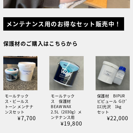
メンテナンス用のお得なセット販売中！
保護材のご購入はこちらから
モールテック
モールテック
保護材 BIPUR
ス・ビールス
ス 保護材
ビピュール Ｇ(ｸﾞ
トーン メンテナ
BEAW WAX
ﾛｽ)光沢 1kg
ンスセット
2.5L（2030g）メ
セット
¥7,700
¥22,000
ンテナンス用
¥19,800