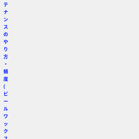
テ
ナ
ン
ス
の
や
り
方
・
頻
度
(
ビ
ー
ル
ワ
ッ
ク
ス