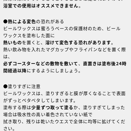
浴室での使用はオススメできません
。
●
熱による変色
の恐れがある
ビールワックスは蜜ろうベースの保護材のため、ビール
ワックスを塗布した面に
熱いもの
を置くと、
溶けて変色する恐れがあります
。
熱い飲み物を入れたマグカップやフライパンなどを置く際
は、
必ずコースターなどの敷物を敷いて
、
直置きは塗布後24時
間経過以降
にするようにしましょう。
●塗りすぎに注意
ビールワックスは、塗りすぎると膜が厚くなることで表面
がずっとベタベタしてしまいます。
塗布する際は
少量ずつ取って塗る
か、塗りすぎてしまった
場合は吸水性の高い着色されていない紙で
拭き取り、残りは乾いたウエスで全体に均等に拡げてくだ
さい。