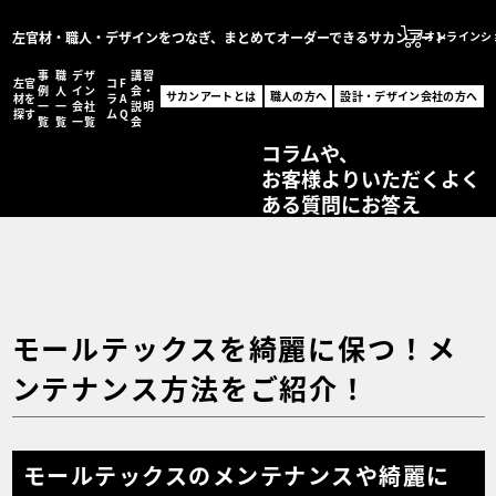
左官材・職人・デザインをつなぎ、まとめてオーダーできるサカンアート
オンラインシ
事
職
デザ
講習
左官
コ
F
サカンアートとは
例
人
イン
会・
サカンアートとは
職人の方へ
設計・デザイン会社の方へ
材を
ラ
A
一
一
会社
説明
職人の方へ
探す
ム
Q
覧
覧
一覧
会
サカンアートが編集する
設計・デザイン会社の
コラムや、
お客様よりいただくよく
オンラインショッ
ある質問にお答え
MENU
左官材を探す
事例一覧
職人一覧
設計・デザイン会社一
コラム
モールテックスを綺麗に保つ！メ
FAQ
ンテナンス方法をご紹介！
講習会・説明会
お問い合わせ
事例登録フォーム
モールテックスのメンテナンスや綺麗に