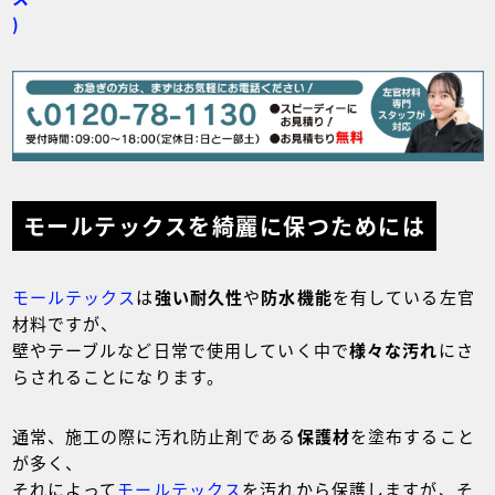
)
モールテックスを綺麗に保つためには
モールテックス
は
強い耐久性
や
防水機能
を有している左官
材料ですが、
壁やテーブルなど日常で使用していく中で
様々な汚れ
にさ
らされることになります。
通常、施工の際に汚れ防止剤である
保護材
を塗布すること
が多く、
それによって
モールテックス
を汚れから保護しますが、そ