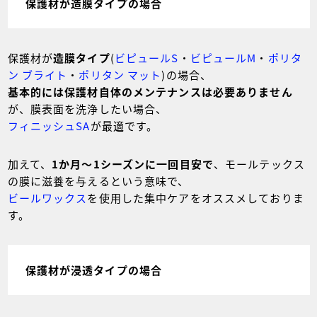
保護材が造膜タイプの場合
保護材が
造膜タイプ
(
ビピュールS
・
ビピュールM
・
ポリタ
ン ブライト
・
ポリタン マット
)の場合、
基本的には保護材自体のメンテナンスは必要ありません
が、膜表面を洗浄したい場合、
フィニッシュSA
が最適です。
加えて、
1か月～1シーズンに一回目安で
、モールテックス
の膜に滋養を与えるという意味で、
ビールワックス
を使用した集中ケアをオススメしておりま
す。
保護材が浸透タイプの場合