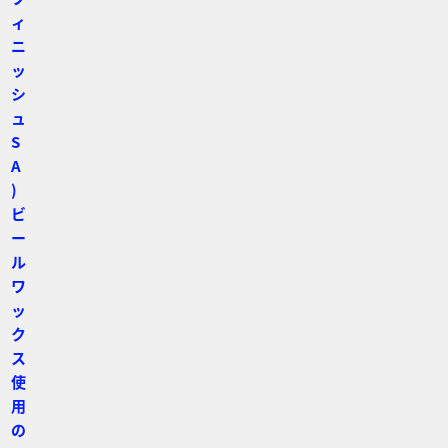
ィ
ニ
ッ
シ
ュ
S
A
)
ビ
ー
ル
ワ
ッ
ク
ス
使
用
の