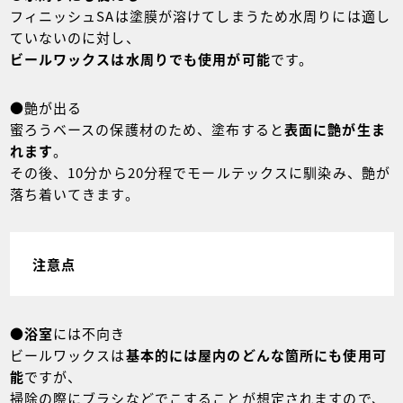
フィニッシュSAは塗膜が溶けてしまうため水周りには適し
ていないのに対し、
ビールワックスは水周りでも使用が可能
です。
●艶が出る
蜜ろうベースの保護材のため、塗布すると
表面に艶が生ま
れます
。
その後、10分から20分程でモールテックスに馴染み、艶が
落ち着いてきます。
注意点
●
浴室
には不向き
ビールワックスは
基本的には屋内のどんな箇所にも使用可
能
ですが、
掃除の際にブラシなどでこすることが想定されますので、