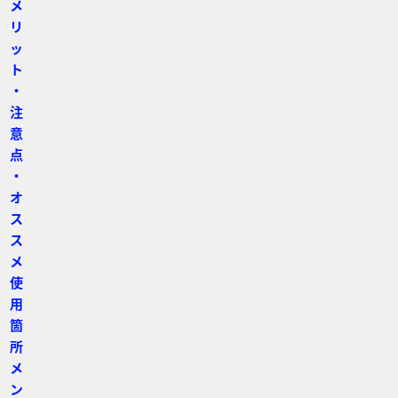
メ
リ
ッ
ト
・
注
意
点
・
オ
ス
ス
メ
使
用
箇
所
メ
ン