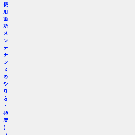
使
用
箇
所
メ
ン
テ
ナ
ン
ス
の
や
り
方
・
頻
度
(
フ