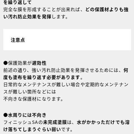
を繰り返して
完全な膜を形成することが出来れば、
どの保護材よりも強
い汚れ防止効果を発揮
します。
注意点
●保護効果が
遅効性
前述の通り、強い汚れ防止効果を発揮させるためには、
何
度も塗布を繰り返す必要があります
。
日常的なメンテナンスが難しい場合や定期的なメンテナン
スが難しい箇所などには
不向きな保護材になります。
●
水周りには不向き
フィニッシュSAの
未完成塗膜
は、
水がかかっただけでも溶
け落ちてしまうぐらい弱い
です。