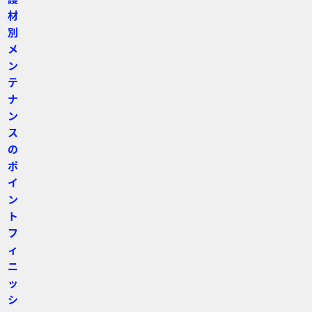
材
別
メ
ン
テ
ナ
ン
ス
の
ポ
イ
ン
ト
フ
ィ
ニ
ッ
シ