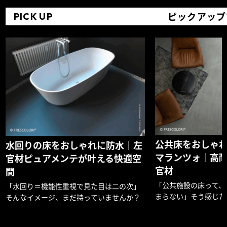
ピックアップ
PICK UP
公共床をおしゃ
水回りの床をおしゃれに防水｜左
マランツォ｜高
官材ピュアメンテが叶える快適空
官材
間
「公共施設の床って、
「水回り＝機能性重視で見た目は二の次」
まらない」そう感じた
そんなイメージ、まだ持っていませんか？
か？