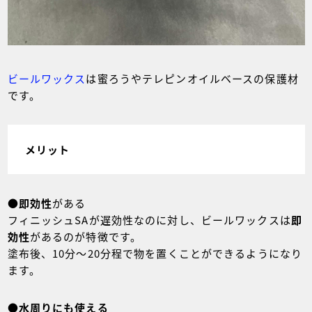
ビールワックス
は蜜ろうやテレピンオイルベースの保護材
です。
メリット
●
即効性
がある
フィニッシュSAが遅効性なのに対し、ビールワックスは
即
効性
があるのが特徴です。
塗布後、10分～20分程で物を置くことができるようになり
ます。
●
水周りにも使える