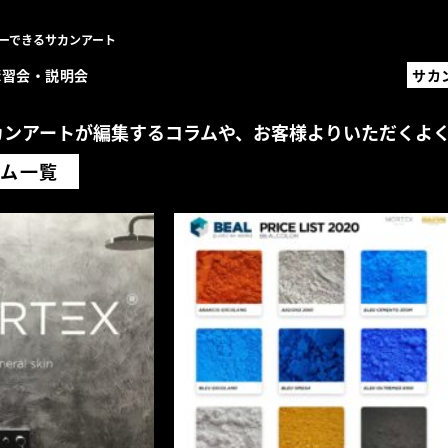
ーできるサカンアート
講習会・説明会
サカ
サカ
職人
カンアートが編集するコラムや、
お客様よりいただくよ
設計
ラム一覧
オ
MENU
左官材
事例一
職人一
設計・
コラム
FAQ
講習会
お問い
事例登