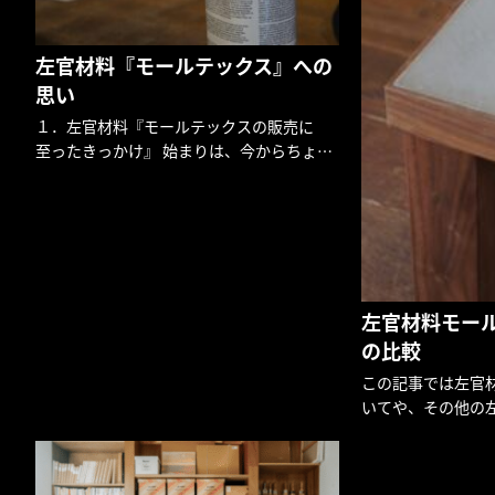
左官材料『モールテックス』への
思い
１．左官材料『モールテックスの販売に
至ったきっかけ』 始まりは、今からちょう
ど５年前のことでした。「日本では中々手
に入らないこの左官材料（モールテック
ス）を取り扱ってほしい！」と、私の知り
合いの工務店の社長であるFさんか […]
左官材料モー
の比較
この記事では左官
いてや、その他の
介していきます。 
ルギーのBEAL社
材料のことです。