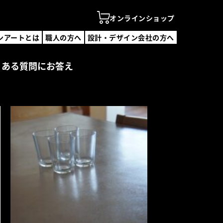
オンラインショップ
ンアートとは
職人の方へ
設計・デザイン会社の方へ
ンアートとは
の方へ
くある質問にお答え
・デザイン会社の方へ
ンラインショップ
を探す
覧
覧
デザイン会社一覧
・説明会
合わせ
録フォーム