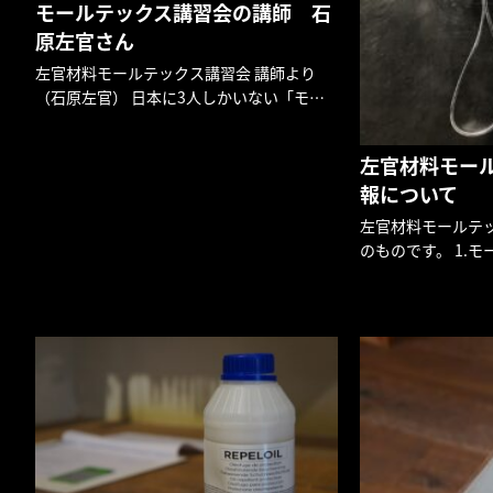
モールテックス講習会の講師 石
原左官さん
左官材料モールテックス講習会 講師より
（石原左官） 日本に3人しかいない「モー
ルテックス講習会の講師」の1人である石原
左官さんに モールテックスに対しての率直
左官材料モー
な感想をいただきました。 左官材料モール
報について
テックスについて サ […]
左官材料モールテ
のものです。 1.モ
和液ビールクリル2
ル 4.顔料 左官
合比率 セメントと
分か […]