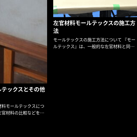
左官材料モールテックスの施工方
法
モールテックスの施工方法について 『モー
ルテックス』は、一般的な左官材料と同様
に壁に施工していただきます。 それだけで
はなく床や水場に施工することも可能で
す。 しかしながら、施工方法を誤った場
合、仕上りが悪い場合や施工後 […]
ルテックスとその他
材料モールテックスにつ
左官材料の比較などを紹
モールテックスとは、ベ
が開発をした左官仕上げの
一見モルタルのようなタ