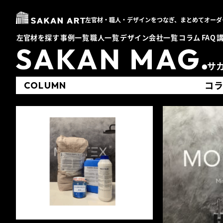
左官材・職人・デザインをつなぎ、まとめてオーダ
左官材を探す
事例一覧
職人一覧
デザイン会社一覧
コラム
FAQ
サ
コ
COLUMN