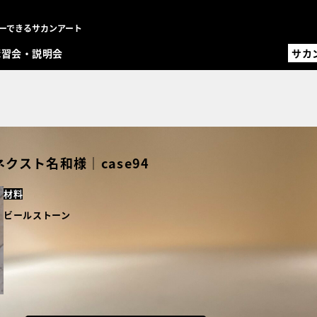
ーできるサカンアート
講習会・説明会
サカ
サカ
職人
設計
オ
MENU
スト名和様｜case94
左官材
事例一
材料
職人一
設計・
ビールストーン
コラム
FAQ
講習会
お問い
事例登