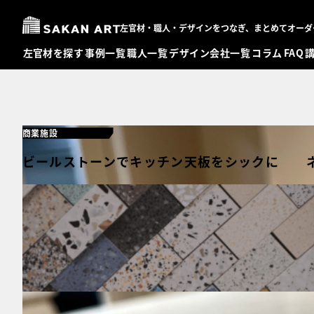
左官材・職人・デザインをつなぎ、まとめてオーダ
左官材を探す
事例一覧
職人一覧
デザイン会社一覧
コラム
FAQ
商業施設
ビールストーンでキッチン天板をシックに ネク