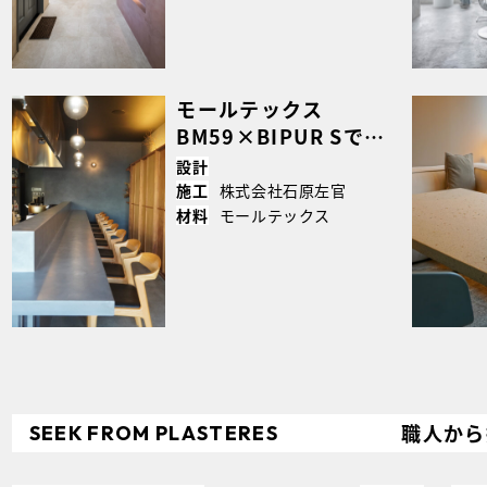
モールテックス
BM59×BIPUR Sで仕
上げた、上質な空間づ
設計
くり｜case5276
株式会社石原左官
施工
モールテックス
材料
職人から
SEEK
FROM
PLASTERES