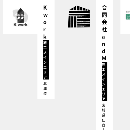
K
合
w
同
o
会
r
社
k
a
n
施
工
d
メ
M
イ
ン
施
エ
工
リ
メ
ア
イ
北
ン
海
エ
道
リ
ア
宮
城
県
仙
台
市