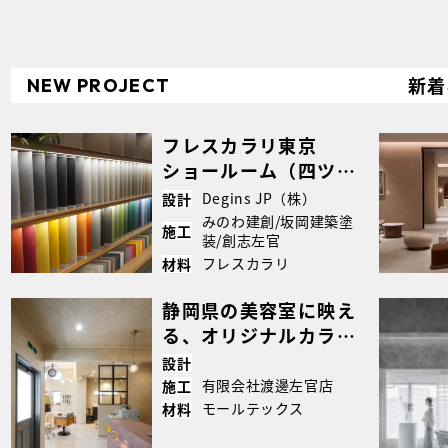
新着
NEW PROJECT
フレスカラリ東京
ショールーム（四ツ
谷）｜壁・床から什
Degins JP（株）
設計
器・水回りまで仕上げ
みのわ建創/坂岡建築塗
施工
装/創志左官
たトータル左官空間｜
フレスカラリ
材料
case6076
静岡県の美容室に映え
る、オリジナルカラー
のモールテックスカウ
設計
ンター｜case5355
有限会社渡邊左官店
施工
モールテックス
材料