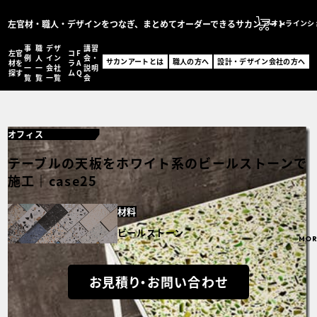
左官材・職人・デザインをつなぎ、まとめてオーダーできるサカンアート
オンラインシ
事
職
デザ
講習
左官
コ
F
サカンアートとは
例
人
イン
会・
サカンアートとは
職人の方へ
設計・デザイン会社の方へ
材を
ラ
A
一
一
会社
説明
職人の方へ
探す
ム
Q
覧
覧
一覧
会
設計・デザイン会社の
オンラインショッ
オフィス
MENU
左官材を探す
テーブルの天板をホワイト系のビールストーンで
事例一覧
施工｜case25
職人一覧
設計・デザイン会社一
材料
コラム
FAQ
ビールストーン
MOR
講習会・説明会
お問い合わせ
事例登録フォーム
お見積り・お問い合わせ