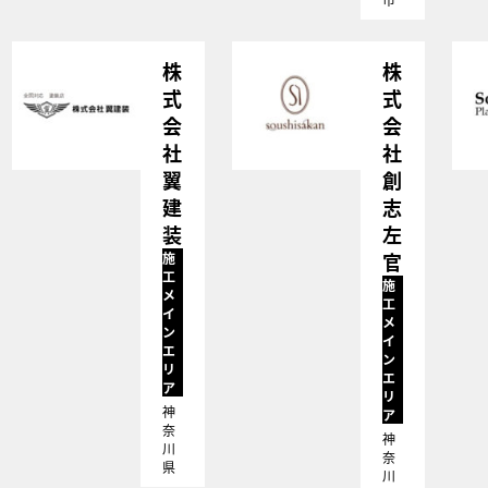
株
株
式
式
会
会
社
社
翼
創
建
志
装
左
官
施
工
施
メ
工
イ
メ
ン
イ
エ
ン
リ
エ
ア
リ
神
ア
奈
神
川
奈
県
川