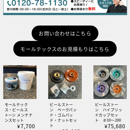
お問い合わせはこちら
モールテックスのお見積もりはこちら
モールテック
ビールストー
ビールストー
ス・ビールス
ン ベークパッ
ン ハイブリッ
トーン メンテナ
ド・ゴムパッ
ドカップセッ
ンスセット
ド・ナットセッ
ト ＃30～200
¥7,700
¥75,680
ト