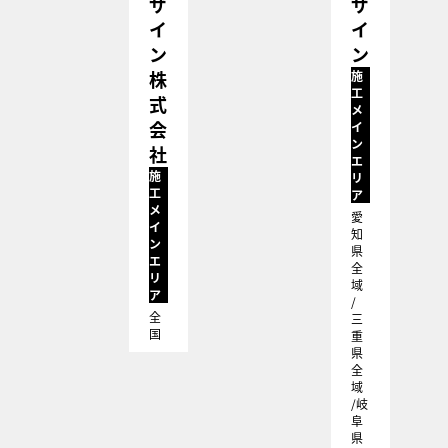
ザ
ザ
イ
イ
ン
ン
株
施
工
式
メ
会
イ
ン
社
エ
施
リ
工
ア
メ
愛
イ
知
ン
県
エ
全
リ
域
ア
/
全
三
国
重
県
全
域
/岐
阜
県