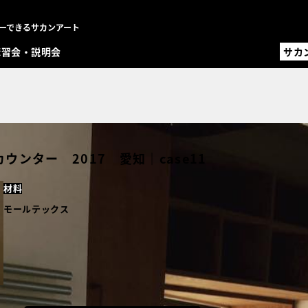
ーできるサカンアート
講習会・説明会
サカ
サカ
職人
設計
オ
MENU
ンター 2017 愛知｜case11
左官材
事例一
材料
職人一
設計・
モールテックス
コラム
FAQ
講習会
お問い
事例登