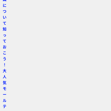
に
つ
い
て
知
っ
て
お
こ
う
！
大
人
気
モ
ー
ル
テ