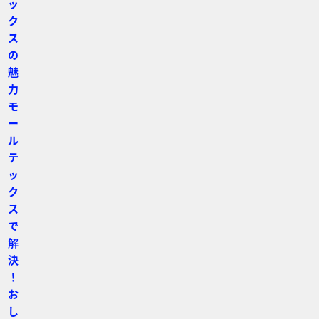
ッ
ク
ス
の
魅
力
モ
ー
ル
テ
ッ
ク
ス
で
解
決
！
お
し