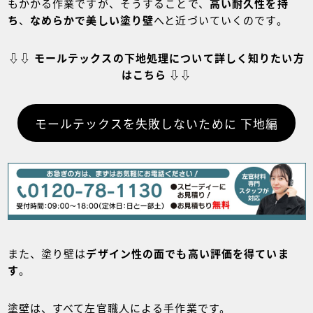
もかかる作業ですが、そうすることで、
高い耐久性を持
ち
、
なめらかで美しい塗り壁
へと近づいていくのです。
⇩⇩ モールテックスの下地処理について詳しく知りたい方
はこちら ⇩⇩
モールテックスを失敗しないために 下地編
また、塗り壁は
デザイン性の面でも高い評価を得ていま
す
。
塗壁は、すべて左官職人による手作業です。