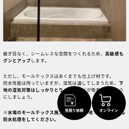
継ぎ目なく、シームレスな空間をつくれるため、
高級感も
グンとアップ
します。
ただし、モールテックスはあくまでも仕上げ材です。
防水性能は持っていますが、湿気は通してしまうため、
下
地の湿気対策はしっかりとり
、カビなどが吸着しないよう
にしましょう。
見積り依頼
オンライン
※水場のモールテックス施工には,必ず下地で保障の取れる
防水処理をしてください。