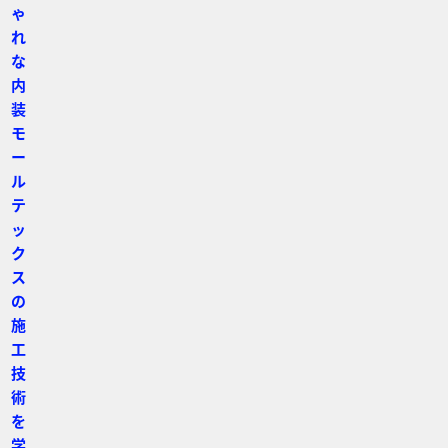
ゃ
れ
な
内
装
モ
ー
ル
テ
ッ
ク
ス
の
施
工
技
術
を
学