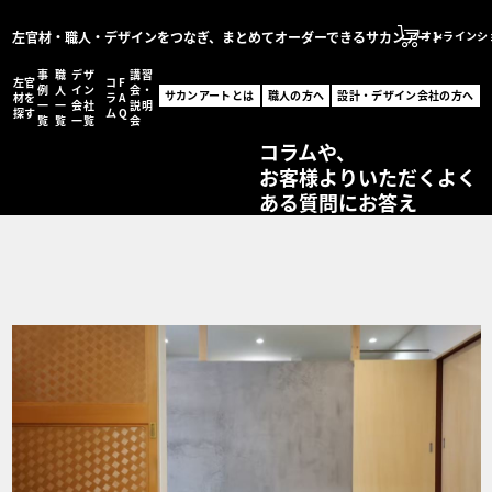
左官材・職人・デザインをつなぎ、まとめてオーダーできるサカンアート
オンラインシ
事
職
デザ
講習
左官
コ
F
サカンアートとは
例
人
イン
会・
サカンアートとは
職人の方へ
設計・デザイン会社の方へ
材を
ラ
A
一
一
会社
説明
職人の方へ
探す
ム
Q
覧
覧
一覧
会
サカンアートが編集する
設計・デザイン会社の
コラムや、
お客様よりいただくよく
オンラインショッ
ある質問にお答え
MENU
左官材を探す
事例一覧
職人一覧
設計・デザイン会社一
コラム
FAQ
講習会・説明会
お問い合わせ
事例登録フォーム