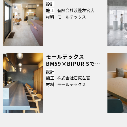
のモールテックスカウ
設計
ンター｜case5355
有限会社渡邊左官店
施工
モールテックス
材料
モールテックス
BM59×BIPUR Sで仕
上げた、上質な空間づ
設計
くり｜case5276
株式会社石原左官
施工
モールテックス
材料