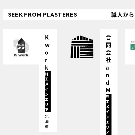
職人から
SEEK
FROM
PLASTERES
K
合
w
同
o
会
r
社
k
a
n
施
工
d
メ
M
イ
ン
施
エ
工
リ
メ
ア
イ
北
ン
海
エ
道
リ
ア