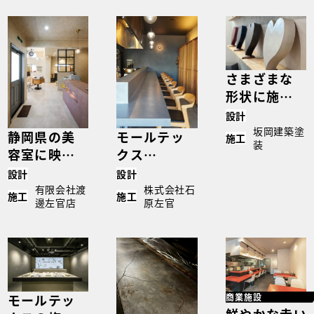
さまざまな
形状に施工
できる、
設計
モールテッ
坂岡建築塗
静岡県の美
モールテッ
施工
装
クスの自由
容室に映え
クス
なデザイン
る、オリジ
BM59×BIP
設計
設計
表現｜
ナルカラー
UR Sで仕上
有限会社渡
株式会社石
施工
施工
case5262
邊左官店
原左官
のモール
げた、上質
テックスカ
な空間づく
ウンター｜
り｜
case5355
case5276
モールテッ
商業施設
鮮やかな赤い