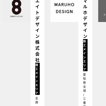
エ
マ
イ
ル
ト
ホ
デ
デ
ザ
ザ
イ
イ
ン
ン
株
施
工
式
メ
会
イ
ン
社
エ
施
リ
工
ア
メ
愛
イ
知
ン
県
エ
全
リ
域
ア
/
全
三
国
重