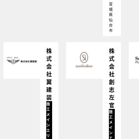
宮
城
県
仙
台
市
株
株
式
式
会
会
社
社
翼
創
建
志
装
左
官
施
工
施
メ
工
イ
メ
ン
イ
エ
ン
リ
エ