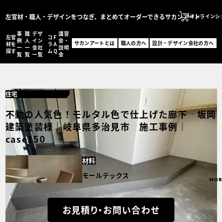
左官材・職人・デザインをつなぎ、まとめてオーダーできるサカンアート
オンラインシ
事
職
デザ
講習
左官
コ
F
サカンアートとは
例
人
イン
会・
サカンアートとは
職人の方へ
設計・デザイン会社の方へ
材を
ラ
A
一
一
会社
説明
職人の方へ
探す
ム
Q
覧
覧
一覧
会
設計・デザイン会社の
オンラインショッ
住宅
MENU
左官材を探す
不動の人気色！モルタル色で仕上げた廊下 坂岡
事例一覧
建築塗装様｜岐阜県多治見市 施工事例｜
職人一覧
case150
設計・デザイン会社一
コラム
FAQ
材料
講習会・説明会
モールテックス
お問い合わせ
MOR
事例登録フォーム
お見積り・お問い合わせ