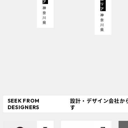
ア
リ
神
ア
奈
神
川
奈
県
川
県
設計・
デザイン会社か
SEEK
FROM
す
DESIGNERS