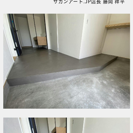
サカンアート.JP店長 藤岡 祥平