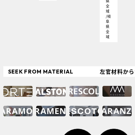
県
全
域
/岐
阜
県
全
域
左官材料から
SEEK
FROM
MATERIAL