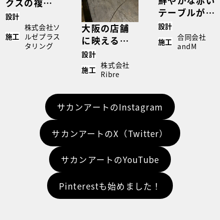
クスの複数
テーブルが目
空間に見る
設計
を惹くモール
多彩な仕上
設計
大阪の店舗
株式会社ソ
テックス｜宮
ルゼプラス
施工
合同会社
げ表現｜
に映える、
施工
タリング
andM
城県 施工事
case5244
モールテッ
設計
例｜case169
クス意匠仕
株式会社
施工
Ribre
上げのカウ
ンター｜
case5237
サカンアートのInstagram
サカンアートのX（Twitter）
サカンアートのYouTube
Pinterestも始めました！