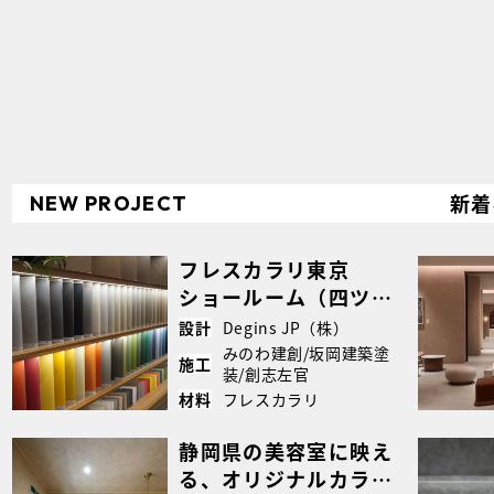
新着
NEW PROJECT
フレスカラリ東京
ショールーム（四ツ
谷）｜壁・床から什
Degins JP（株）
設計
器・水回りまで仕上げ
みのわ建創/坂岡建築塗
施工
装/創志左官
たトータル左官空間｜
フレスカラリ
材料
case6076
静岡県の美容室に映え
る、オリジナルカラー