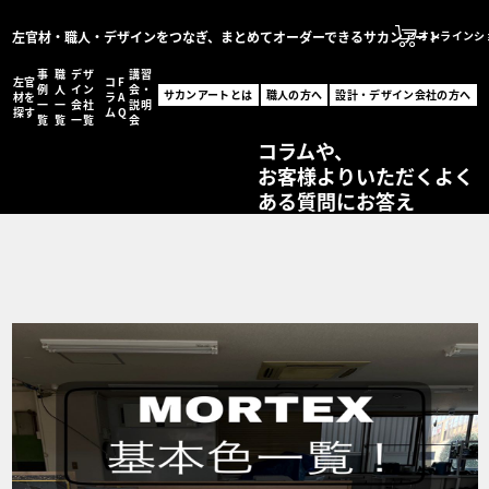
左官材・職人・デザインをつなぎ、まとめてオーダーできるサカンアート
オンラインシ
事
職
デザ
講習
左官
コ
F
サカンアートとは
例
人
イン
会・
サカンアートとは
職人の方へ
設計・デザイン会社の方へ
材を
ラ
A
一
一
会社
説明
職人の方へ
探す
ム
Q
覧
覧
一覧
会
サカンアートが編集する
設計・デザイン会社の
コラムや、
お客様よりいただくよく
オンラインショッ
ある質問にお答え
MENU
左官材を探す
事例一覧
職人一覧
設計・デザイン会社一
コラム
FAQ
講習会・説明会
お問い合わせ
事例登録フォーム