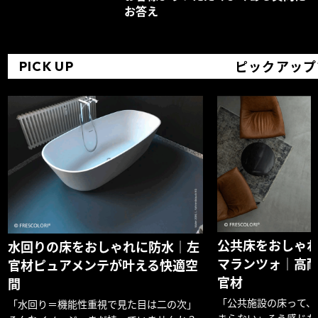
お答え
ピックアップ
PICK UP
公共床をおしゃ
水回りの床をおしゃれに防水｜左
マランツォ｜高
官材ピュアメンテが叶える快適空
官材
間
「公共施設の床って、
「水回り＝機能性重視で見た目は二の次」
まらない」そう感じた