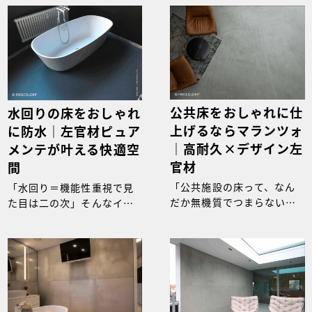
公共床をおしゃれに仕
水回りの床をおしゃれ
上げるならマランツォ
に防水｜左官材ピュア
｜高耐久×デザイン左
メンテが叶える快適空
官材
間
「公共施設の床って、なん
「水回り＝機能性重視で見
だか無機質でつまらない」
た目は二の次」そんなイ
そう感じたことはありませ
メージ、まだ持っていませ
んか？
んか？