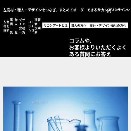
左官材・職人・デザインをつなぎ、まとめてオーダーできるサカンアート
オンラインシ
事
職
デザ
講習
左官
コ
F
サカンアートとは
例
人
イン
会・
サカンアートとは
職人の方へ
設計・デザイン会社の方へ
材を
ラ
A
一
一
会社
説明
職人の方へ
探す
ム
Q
覧
覧
一覧
会
サカンアートが編集する
設計・デザイン会社の
コラムや、
お客様よりいただくよく
オンラインショッ
ある質問にお答え
MENU
左官材を探す
事例一覧
職人一覧
設計・デザイン会社一
コラム
FAQ
講習会・説明会
お問い合わせ
事例登録フォーム