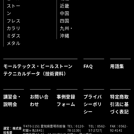
ストー
近畿
ン
中国
フレス
四国
カラリ
九州・
ミダス
沖縄
メタル
モールテックス・ビールストーン
FAQ
用語集
テクニカルデータ（技術資料）
講習会・
お問い合
事例登録
プライバ
特定商取
説明会
わせ
フォーム
シーポリ
引法に基
シー
づく表記
〒470-1151 愛知県豊明市前後
TEL：
0120-
TEL：
0562-
FAX：
0562-
運営：株式会
町鎗ヶ名1841
78-1130
57-2727
92-4141
社毛受