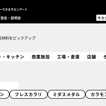
ーできるサカンアート
講習会・説明会
サカ
サカ
職人
設計
官材料をピックアップ
オ
MENU
り・キッチン
商業施設
工場・倉庫
店舗
左官材
事例一
職人一
設計・
コラム
FAQ
講習会
お問い
ン
フレスカラリ
ミダスメタル
カラモ
事例登