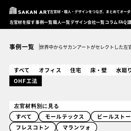
左官材・職人・デザインをつなぎ、まとめてオーダ
左官材を探す
事例一覧
職人一覧
デザイン会社一覧
コラム
FAQ
事例一覧
世界中からサカンアートがセレクトした左
すべて
オフィス
住宅
床・壁
水廻
OHF工法
左官材料別に見る
すべて
モールテックス
ビールストー
フレスコトン
マランツォ