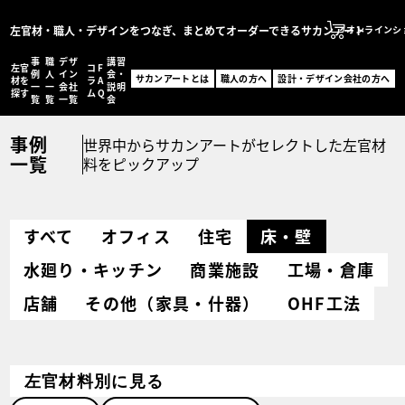
左官材・職人・デザインをつなぎ、まとめてオーダーできるサカンアート
オンラインシ
事
職
デザ
講習
左官
コ
F
サカンアートとは
例
人
イン
会・
サカンアートとは
職人の方へ
設計・デザイン会社の方へ
材を
ラ
A
一
一
会社
説明
職人の方へ
探す
ム
Q
覧
覧
一覧
会
設計・デザイン会社の
事例
世界中からサカンアートがセレクトした左官材
オンラインショッ
一覧
料をピックアップ
MENU
左官材を探す
事例一覧
すべて
オフィス
住宅
床・壁
職人一覧
設計・デザイン会社一
水廻り・キッチン
商業施設
工場・倉庫
コラム
FAQ
店舗
その他（家具・什器）
OHF工法
講習会・説明会
お問い合わせ
事例登録フォーム
左官材料別に見る