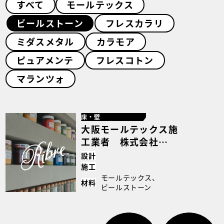
すべて
モールテックス
ビールストーン
フレスカラリ
ミダスメタル
カラモア
ピュアメンテ
フレスコトン
マランツォ
床・壁
大阪モールテックス施
工業者 株式会社
Ribre様【ピックアッ
設計
プ施工店】｜case143
施工
モールテックス、
材料
ビールストーン