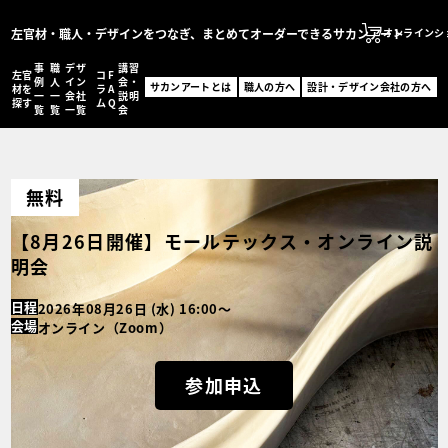
左官材・職人・デザインをつなぎ、まとめてオーダーできるサカンアート
オンラインシ
事
職
デザ
講習
左官
コ
F
サカンアートとは
例
人
イン
会・
サカンアートとは
職人の方へ
設計・デザイン会社の方へ
材を
ラ
A
一
一
会社
説明
職人の方へ
探す
ム
Q
覧
覧
一覧
会
設計・デザイン会社の
オンラインショッ
無料
MENU
左官材を探す
【8月26日開催】モールテックス・オンライン説
事例一覧
職人一覧
明会
設計・デザイン会社一
コラム
日程
2026年08月26日 (水) 16:00〜
FAQ
会場
オンライン（Zoom）
講習会・説明会
お問い合わせ
参加申込
事例登録フォーム