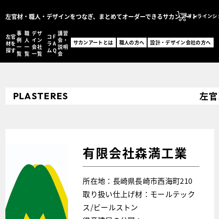
左官材・職人・デザインをつなぎ、まとめてオーダーできるサカンアート
オンラインシ
事
職
デザ
講習
左官
コ
F
サカンアートとは
例
人
イン
会・
サカンアートとは
職人の方へ
設計・デザイン会社の方へ
材を
ラ
A
一
一
会社
説明
職人の方へ
探す
ム
Q
覧
覧
一覧
会
設計・デザイン会社の
オンラインショッ
左官
PLASTERES
MENU
左官材を探す
事例一覧
職人一覧
設計・デザイン会社一
コラム
有限会社森満工業
FAQ
講習会・説明会
お問い合わせ
所在地：長崎県長崎市西海町210
事例登録フォーム
取り扱い仕上げ材：モールテック
ス/ビールストン